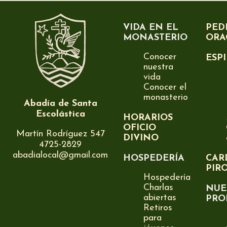
VIDA EN EL
PED
MONASTERIO
ORA
Conocer
ESP
nuestra
vida
Conocer el
monasterio
Abadía de Santa
Escolástica
HORARIOS
OFICIO
Martín Rodríguez 547
DIVINO
4725-2829
abadialocal@gmail.com
HOSPEDERÍA
CAR
PIR
Hospedería
Charlas
NUE
abiertas
PRO
Retiros
para