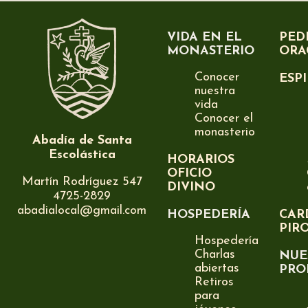
VIDA EN EL
PED
MONASTERIO
ORA
Conocer
ESP
nuestra
vida
Conocer el
monasterio
Abadía de Santa
Escolástica
HORARIOS
OFICIO
Martín Rodríguez 547
DIVINO
4725-2829
abadialocal@gmail.com
HOSPEDERÍA
CAR
PIR
Hospedería
Charlas
NUE
abiertas
PRO
Retiros
para