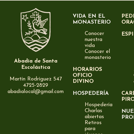
VIDA EN EL
PED
MONASTERIO
ORA
Conocer
ESP
nuestra
vida
Conocer el
monasterio
Abadía de Santa
Escolástica
HORARIOS
OFICIO
Martín Rodríguez 547
DIVINO
4725-2829
abadialocal@gmail.com
HOSPEDERÍA
CAR
PIR
Hospedería
Charlas
NUE
abiertas
PRO
Retiros
para