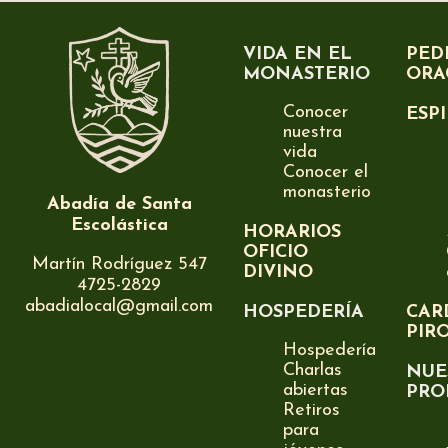
VIDA EN EL
PED
MONASTERIO
ORA
Conocer
ESP
nuestra
vida
Conocer el
monasterio
Abadía de Santa
Escolástica
HORARIOS
OFICIO
Martín Rodríguez 547
DIVINO
4725-2829
abadialocal@gmail.com
HOSPEDERÍA
CAR
PIR
Hospedería
Charlas
NUE
abiertas
PRO
Retiros
para